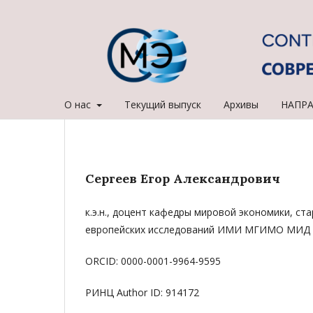
О нас
Текущий выпуск
Архивы
НАПР
Сергеев Егор Александрович
к.э.н., доцент кафедры мировой экономики, с
европейских исследований ИМИ МГИМО МИД 
ORCID: 0000-0001-9964-9595
РИНЦ Author ID: 914172