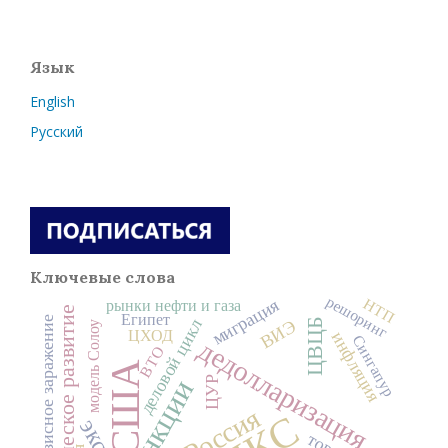
Язык
English
Русский
Ключевые слова
решоринг
НТП
миграция
рынки нефти и газа
экономическое развитие
Египет
кризисное заражение
деловой цикл
ЦВЦБ
ВИЭ
модель Солоу
ЦХОД
инфляция
Сингапур
дедолларизация
ВТО
США
санкции
ЦУР
Россия