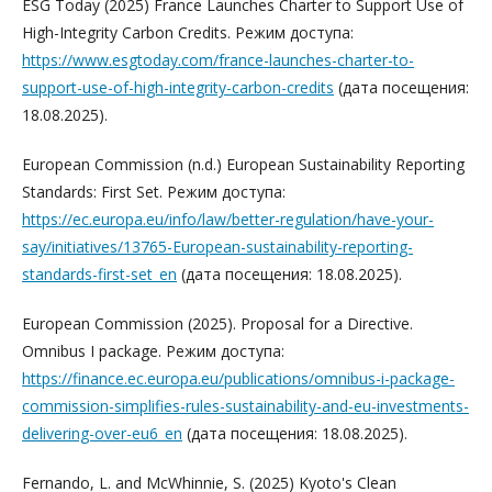
ESG Today (2025) France Launches Charter to Support Use of
High-Integrity Carbon Credits. Режим доступа:
https://www.esgtoday.com/france-launches-charter-to-
support-use-of-high-integrity-carbon-credits
(дата посещения:
18.08.2025).
European Commission (n.d.) European Sustainability Reporting
Standards: First Set. Режим доступа:
https://ec.europa.eu/info/law/better-regulation/have-your-
say/initiatives/13765-European-sustainability-reporting-
standards-first-set_en
(дата посещения: 18.08.2025).
European Commission (2025). Proposal for a Directive.
Omnibus I package. Режим доступа:
https://finance.ec.europa.eu/publications/omnibus-i-package-
commission-simplifies-rules-sustainability-and-eu-investments-
delivering-over-eu6_en
(дата посещения: 18.08.2025).
Fernando, L. and McWhinnie, S. (2025) Kyoto's Clean