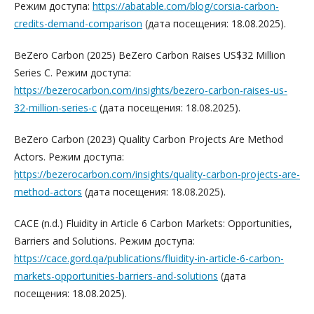
Режим доступа:
https://abatable.com/blog/corsia-carbon-
credits-demand-comparison
(дата посещения: 18.08.2025).
BeZero Carbon (2025) BeZero Carbon Raises US$32 Million
Series C. Режим доступа:
https://bezerocarbon.com/insights/bezero-carbon-raises-us-
32-million-series-c
(дата посещения: 18.08.2025).
BeZero Carbon (2023) Quality Carbon Projects Are Method
Actors. Режим доступа:
https://bezerocarbon.com/insights/quality-carbon-projects-are-
method-actors
(дата посещения: 18.08.2025).
CACE (n.d.) Fluidity in Article 6 Carbon Markets: Opportunities,
Barriers and Solutions. Режим доступа:
https://cace.gord.qa/publications/fluidity-in-article-6-carbon-
markets-opportunities-barriers-and-solutions
(дата
посещения: 18.08.2025).