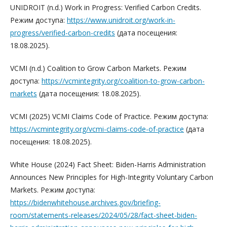
UNIDROIT (n.d.) Work in Progress: Verified Carbon Credits.
Режим доступа:
https://www.unidroit.org/work-in-
progress/verified-carbon-credits
(дата посещения:
18.08.2025).
VCMI (n.d.) Coalition to Grow Carbon Markets. Режим
доступа:
https://vcmintegrity.org/coalition-to-grow-carbon-
markets
(дата посещения: 18.08.2025).
VCMI (2025) VCMI Claims Code of Practice. Режим доступа:
https://vcmintegrity.org/vcmi-claims-code-of-practice
(дата
посещения: 18.08.2025).
White House (2024) Fact Sheet: Biden-Harris Administration
Announces New Principles for High-Integrity Voluntary Carbon
Markets. Режим доступа:
https://bidenwhitehouse.archives.gov/briefing-
room/statements-releases/2024/05/28/fact-sheet-biden-