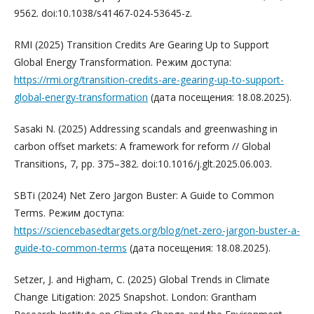
9562. doi:10.1038/s41467-024-53645-z.
RMI (2025) Transition Credits Are Gearing Up to Support
Global Energy Transformation. Режим доступа:
https://rmi.org/transition-credits-are-gearing-up-to-support-
global-energy-transformation
(дата посещения: 18.08.2025).
Sasaki N. (2025) Addressing scandals and greenwashing in
carbon offset markets: A framework for reform // Global
Transitions, 7, pp. 375–382. doi:10.1016/j.glt.2025.06.003.
SBTi (2024) Net Zero Jargon Buster: A Guide to Common
Terms. Режим доступа:
https://sciencebasedtargets.org/blog/net-zero-jargon-buster-a-
guide-to-common-terms
(дата посещения: 18.08.2025).
Setzer, J. and Higham, C. (2025) Global Trends in Climate
Change Litigation: 2025 Snapshot. London: Grantham