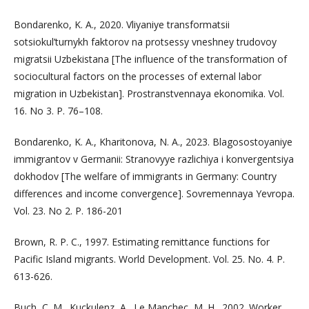
Bondarenko, K. A., 2020. Vliyaniye transformatsii
sotsiokul’turnykh faktorov na protsessy vneshney trudovoy
migratsii Uzbekistana [The influence of the transformation of
sociocultural factors on the processes of external labor
migration in Uzbekistan]. Prostranstvennaya ekonomika. Vol.
16. No 3. P. 76–108.
Bondarenko, K. A., Kharitonova, N. A., 2023. Blagosostoyaniye
immigrantov v Germanii: Stranovyye razlichiya i konvergentsiya
dokhodov [The welfare of immigrants in Germany: Country
differences and income convergence]. Sovremennaya Yevropa.
Vol. 23. No 2. P. 186-201
Brown, R. P. C., 1997. Estimating remittance functions for
Pacific Island migrants. World Development. Vol. 25. No. 4. P.
613-626.
Buch, C. M., Kuckulenz, A., Le Manchec, M. H., 2002. Worker