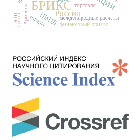
БРИКС
торговля
Армения
прогнозы
Россия
ЦВЦБ
НТП
товары
международные расчеты
финансовый кризис