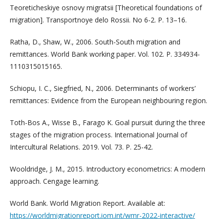
Teoreticheskiye osnovy migratsii [Theoretical foundations of
migration]. Transportnoye delo Rossii. No 6-2. P. 13–16.
Ratha, D., Shaw, W., 2006. South-South migration and
remittances. World Bank working paper. Vol. 102. P. 334934-
1110315015165.
Schiopu, I. C., Siegfried, N., 2006. Determinants of workers’
remittances: Evidence from the European neighbouring region.
Toth-Bos A., Wisse B., Farago K. Goal pursuit during the three
stages of the migration process. International Journal of
Intercultural Relations. 2019. Vol. 73. P. 25-42.
Wooldridge, J. M., 2015. Introductory econometrics: A modern
approach. Cengage learning.
World Bank. World Migration Report. Available at:
https://worldmigrationreport.iom.int/wmr-2022-interactive/