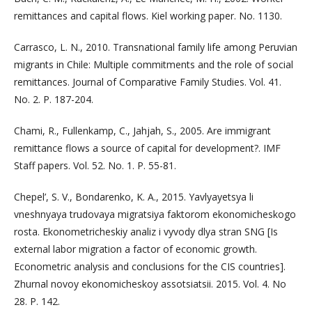
remittances and capital flows. Kiel working paper. No. 1130.
Carrasco, L. N., 2010. Transnational family life among Peruvian
migrants in Chile: Multiple commitments and the role of social
remittances. Journal of Comparative Family Studies. Vol. 41.
No. 2. P. 187-204.
Chami, R., Fullenkamp, C., Jahjah, S., 2005. Are immigrant
remittance flows a source of capital for development?. IMF
Staff papers. Vol. 52. No. 1. P. 55-81.
Chepel’, S. V., Bondarenko, K. A., 2015. Yavlyayetsya li
vneshnyaya trudovaya migratsiya faktorom ekonomicheskogo
rosta. Ekonometricheskiy analiz i vyvody dlya stran SNG [Is
external labor migration a factor of economic growth.
Econometric analysis and conclusions for the CIS countries].
Zhurnal novoy ekonomicheskoy assotsiatsii. 2015. Vol. 4. No
28. P. 142.