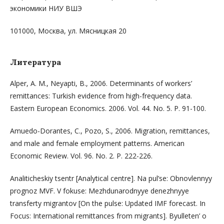
экономики НИУ ВШЭ
101000, Москва, ул. Мясницкая 20
Литература
Alper, A. M., Neyapti, B., 2006. Determinants of workers’
remittances: Turkish evidence from high-frequency data.
Eastern European Economics. 2006. Vol. 44. No. 5. P. 91-100.
Amuedo-Dorantes, C., Pozo, S., 2006. Migration, remittances,
and male and female employment patterns. American
Economic Review. Vol. 96. No. 2. P. 222-226.
Analiticheskiy tsentr [Analytical centre]. Na pul’se: Obnovlennyy
prognoz MVF. V fokuse: Mezhdunarodnyye denezhnyye
transferty migrantov [On the pulse: Updated IMF forecast. In
Focus: International remittances from migrants]. Byulleten’ o