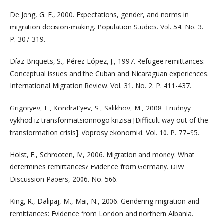
De Jong, G. F., 2000. Expectations, gender, and norms in
migration decision-making. Population Studies. Vol. 54. No. 3.
P. 307-319.
Díaz-Briquets, S., Pérez-López, J., 1997. Refugee remittances:
Conceptual issues and the Cuban and Nicaraguan experiences.
International Migration Review. Vol. 31. No. 2. P. 411-437.
Grigoryev, L., Kondrat’yev, S., Salikhov, M., 2008. Trudnyy
vykhod iz transformatsionnogo krizisa [Difficult way out of the
transformation crisis]. Voprosy ekonomiki. Vol. 10. P. 77–95.
Holst, E., Schrooten, M, 2006. Migration and money: What
determines remittances? Evidence from Germany. DIW
Discussion Papers, 2006. No. 566.
King, R., Dalipaj, M., Mai, N., 2006. Gendering migration and
remittances: Evidence from London and northern Albania.