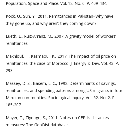
Population, Space and Place. Vol. 12. No. 6. P. 409-434.
Kock, U., Sun, Y., 2011. Remittances in Pakistan–Why have
they gone up, and why aren’t they coming down?
Lueth, E., Ruiz-Arranz, M., 2007. A gravity model of workers’
remittances.
Makhlouf, F., Kasmaoui, K., 2017. The impact of oil price on
remittances: the case of Morocco. J. Energy & Dev. Vol. 43. P.
293.
Massey, D. S., Basem, L. C., 1992. Determinants of savings,
remittances, and spending patterns among US migrants in four
Mexican communities. Sociological Inquiry. Vol. 62. No. 2. P.
185-207.
Mayer, T., Zignago, S., 2011. Notes on CEPII’s distances
measures: The GeoDist database.