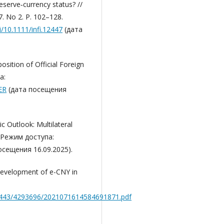
reserve‐currency status? //
27. No 2. P. 102–128.
i/10.1111/infi.12447
(дата
sition of Official Foreign
а:
ER
(дата посещения
 Outlook: Multilateral
. Режим доступа:
осещения 16.09.2025).
Development of e-CNY in
7443/4293696/2021071614584691871.pdf