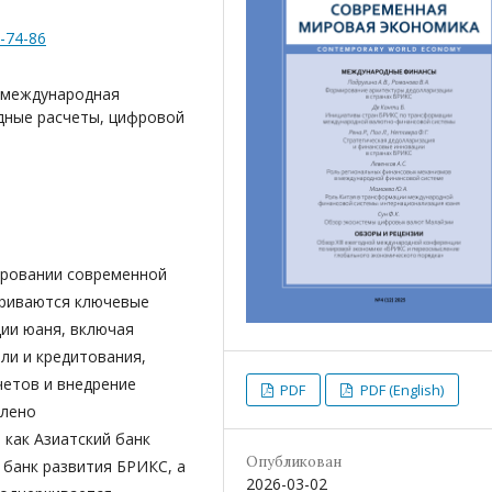
4-74-86
 международная
дные расчеты, цифровой
ировании современной
триваются ключевые
ии юаня, включая
ли и кредитования,
етов и внедрение
PDF
PDF (English)
елено
 как Азиатский банк
Опубликован
 банк развития БРИКС, а
2026-03-02