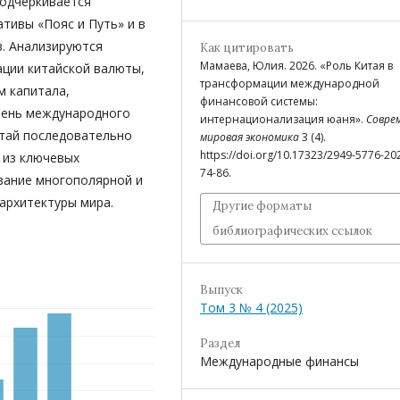
Подчеркивается
тивы «Пояс и Путь» и в
. Анализируются
Как цитировать
Мамаева, Юлия. 2026. «Роль Китая в
ции китайской валюты,
трансформации международной
м капитала,
финансовой системы:
вень международного
интернационализация юаня».
Совре
итай последовательно
мировая экономика
3 (4).
https://doi.org/10.17323/2949-5776-20
 из ключевых
74-86.
вание многополярной и
архитектуры мира.
Другие форматы
библиографических ссылок
Выпуск
Том 3 № 4 (2025)
Раздел
Международные финансы