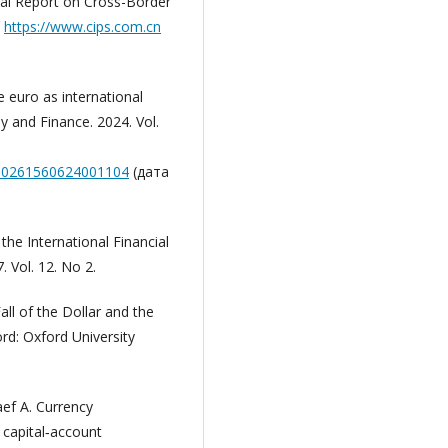
ual Report on Cross-Border
:
https://www.cips.com.cn
he euro as international
y and Finance. 2024. Vol.
i/S0261560624001104
(дата
the International Financial
. Vol. 12. No 2.
all of the Dollar and the
rd: Oxford University
aef A. Currency
s capital‐account