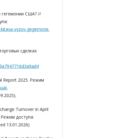
 гегемонии США? //
упа:
ka-kitaya-vyzov-gegemonii-
торговых сделках
b19a7947716d3a9ad4
ual Report 2025. Режим
ual-
9.2025).
xchange Turnover in April
. Режим доступа:
ed 13.01.2026)