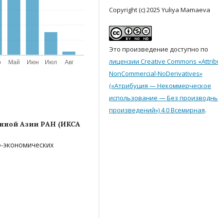
Copyright (c) 2025 Yuliya Mamaeva
Это произведение доступно по
лицензии Creative Commons «Attrib
NonCommercial-NoDerivatives»
(«Атрибуция — Некоммерческое
использование — Без производн
произведений») 4.0 Всемирная
.
енной Азии РАН (ИКСА
о-экономических