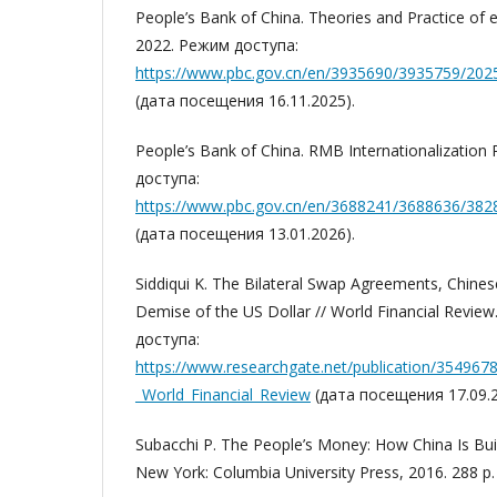
People’s Bank of China. Theories and Practice of e
2022. Режим доступа:
https://www.pbc.gov.cn/en/3935690/3935759/202
(дата посещения 16.11.2025).
People’s Bank of China. RMB Internationalization
доступа:
https://www.pbc.gov.cn/en/3688241/3688636/3
(дата посещения 13.01.2026).
Siddiqui K. The Bilateral Swap Agreements, Chine
Demise of the US Dollar // World Financial Revie
доступа:
https://www.researchgate.net/publication/35496
_World_Financial_Review
(дата посещения 17.09.2
Subacchi P. The People’s Money: How China Is Buil
New York: Columbia University Press, 2016. 288 p.