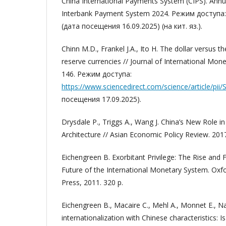
China International Payments System (CIPS). Ann
Interbank Payment System 2024. Режим доступа
(дата посещения 16.09.2025) (на кит. яз.).
Chinn M.D., Frankel J.A., Ito H. The dollar versus t
reserve currencies // Journal of International Mone
146. Режим доступа:
https://www.sciencedirect.com/science/article/pi
посещения 17.09.2025).
Drysdale P., Triggs A., Wang J. China’s New Role in 
Architecture // Asian Economic Policy Review. 2017
Eichengreen B. Exorbitant Privilege: The Rise and F
Future of the International Monetary System. Oxfo
Press, 2011. 320 p.
Eichengreen B., Macaire C., Mehl A., Monnet E., N
internationalization with Chinese characteristics: I