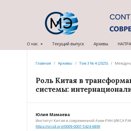
О нас
Текущий выпуск
Архивы
НАПР
Главная
/
Архивы
/
Том 3 № 4 (2025)
/
Междун
Роль Китая в трансформ
системы: интернационал
Юлия Мамаева
Институт Китая и современной Азии РАН (ИКСА РА
https://orcid.org/0009-0007-5424-689X