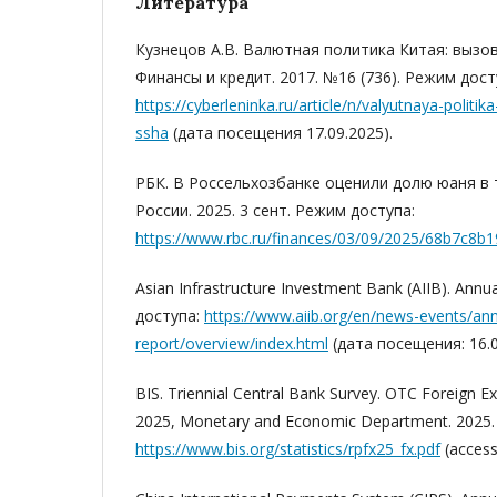
Литература
Кузнецов А.В. Валютная политика Китая: вызов
Финансы и кредит. 2017. №16 (736). Режим дост
https://cyberleninka.ru/article/n/valyutnaya-politi
ssha
(дата посещения 17.09.2025).
РБК. В Россельхозбанке оценили долю юаня в 
России. 2025. 3 сент. Режим доступа:
https://www.rbc.ru/finances/03/09/2025/68b7c8
Asian Infrastructure Investment Bank (AIIB). Ann
доступа:
https://www.aiib.org/en/news-events/ann
report/overview/index.html
(дата посещения: 16.0
BIS. Triennial Central Bank Survey. OTC Foreign E
2025, Monetary and Economic Department. 2025
https://www.bis.org/statistics/rpfx25_fx.pdf
(access