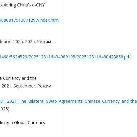
xploring China’s e-CNY.
5080817513071297/index.html
 Report 2025. 2025. Режим
828468/5624529/2025123116494089198/2025123116480428858.pdf
se Currency and the
w. 2021. September. Режим
7881_2021_The_Bilateral_Swap_Agreements_Chinese_Currency_and_th
025).
ding a Global Currency.