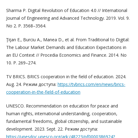
Sharma P. Digital Revolution of Education 4.0 // International
Journal of Engineering and Advanced Technology. 2019. Vol. 9.
No 2. P. 3568–3564.
Ţiţan E., Burciu A., Manea D., et al. From Traditional to Digital:
The Labour Market Demands and Education Expectations in
an EU Context // Procedia Economics and Finance. 2014. No
10. P. 269–274.
TV BRICS. BRICS cooperation in the field of education. 2024.
Aug. 24. Режим доступа:
https://tvbrics.com/en/news/brics-
cooperation-in-the-field-of-education
UNESCO. Recommendation on education for peace and
human rights, international understanding, cooperation,
fundamental freedoms, global citizenship, and sustainable
development. 2023. Sept. 22. Режим доступа:
https://unesdoc.unesco.org/ark:/48223/pf0000386924?