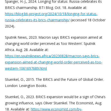
Spanger, H.-J., 2024. Longing for status: Russia celebrates its
BRICS chairmanship. BTI Blog. Oct. 18. Available at:
https://blog.bti-project.org/2024/10/18/longing-for-status-
russia-celebrates-its-brics-chairmanship/
(accessed 18 October
2024).
Sputnik News, 2023. Macron says BRICS expansion aimed at
changing world order perceived as ‘too Western’. Sputnik
Africa. Aug. 28. Available at:
https://en.sputniknews.africa/20230828/macron-says-brics-
expansion-aimed-at-changing-world-order-perceived-as-too-
western-1061697689.html
Stuenkel, O., 2015. The BRICS and the Future of Global Order.
London: Lexington Books.
Stuenkel, O., 2023. BRICS expansion would be a sign of China’s
growing influence, says Oliver Stuenkel. The Economist, Aug.
18. Available at:
https://www.economist.com/by-