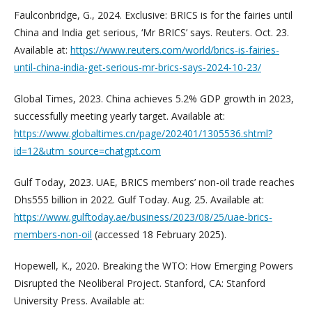
Faulconbridge, G., 2024. Exclusive: BRICS is for the fairies until
China and India get serious, ‘Mr BRICS’ says. Reuters. Oct. 23.
Available at:
https://www.reuters.com/world/brics-is-fairies-
until-china-india-get-serious-mr-brics-says-2024-10-23/
Global Times, 2023. China achieves 5.2% GDP growth in 2023,
successfully meeting yearly target. Available at:
https://www.globaltimes.cn/page/202401/1305536.shtml?
id=12&utm_source=chatgpt.com
Gulf Today, 2023. UAE, BRICS members’ non-oil trade reaches
Dhs555 billion in 2022. Gulf Today. Aug. 25. Available at:
https://www.gulftoday.ae/business/2023/08/25/uae-brics-
members-non-oil
(accessed 18 February 2025).
Hopewell, K., 2020. Breaking the WTO: How Emerging Powers
Disrupted the Neoliberal Project. Stanford, CA: Stanford
University Press. Available at: