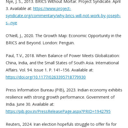
Nye, J. S., 2013. BRICS Without Mortar. Project Syndicate. April
3. Available at:
https://www.project-
syndicate.org/commentary/why-brics-will-not-work-by-joseph-
s--nye
O’Neill, J., 2020. The Growth Map: Economic Opportunity in the
BRICS and Beyond. London: Penguin.
Paul, T.V., 2018. When Balance of Power Meets Globalization:
China, India, and the Small States of South Asia. International
Affairs. Vol. 94. Issue 1. P. 141–156. Available at:
https://doi.org/10.1177/0263395718779930
Press Information Bureau (PIB), 2023. Indian economy exhibits
resilience with strong growth performance. Government of
India. June 30. Available at:
https://pib.gov.in/PressReleasePage.aspx?PRID=1942795
Reuters, 2024. Iran election hopefuls struggle to offer fix for