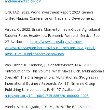
and-uae-invited-to-join
UNCTAD, 2023. World Investment Report 2023. Geneva:
United Nations Conference on Trade and Development.
Valdes, C., 2022. Brazil’s Momentum as a Global Agricultural
Supplier Faces Headwinds. Economic Research Service, Sept.
27. Available at:
https://www.ers.usda.gov/amber-
waves/2022/september/brazil-s-momentum-as-a-global-
agricultural-supplier-faces-headwinds
.
Van Tulder, R., Carneiro, J., Gonzalez-Perez, M.A., 2016.
“Introduction to This Volume: What Makes BRIC Multinationals
Special?”. The Challenge of Bric Multinationals (Progress in
International Business Research. Vol. 11). Emerald Group
Publishing Limited, Leeds. P. 41–57. Available at:
https://doi.org/10.1108/S1745-886220160000011005
.
Varela, A. H., Delgado, R. G. M., 2019. The BRICS in the