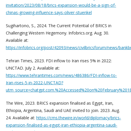
invitation/2023/08/18/brics-expansion-would-be-a-sign-of-
chinas-growing-influence-says-oliver-stuenkel
Sugihartono, S., 2024. The Current Potential of BRICS in
Challenging Western Hegemony. Infobrics.org. Aug. 30.
Available at:
https://infobrics.org/post/42093/news/civilbricsforum/news/bankbr
Tehran Times, 2023. FDI inflow to Iran rises 5% in 2022:
UNCTAD. July 2. Available at:
https://www.tehrantimes.com/news/486386/FDI-inflow-to-
Iran-rises-5-in-2022-UNCTAD?
utm_source=chatgpt.com.%20Accessed%20on%20February%201
The Wire, 2023. BRICS expansion finalised as Egypt, Iran,
Ethiopia, Argentina, Saudi and UAE invited to join. 2023. Aug.
24. Available at:
https://cms.thewire.in/world/diplomacy/brics-
expansion-finalised-as-egypt-iran-ethiopia-argentina-saudi-