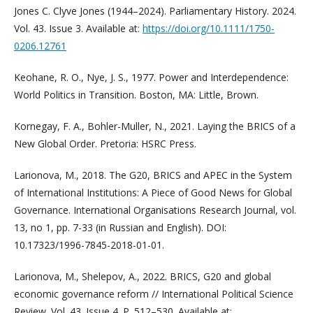
Jones C. Clyve Jones (1944–2024). Parliamentary History. 2024.
Vol. 43. Issue 3. Available at:
https://doi.org/10.1111/1750-
0206.12761
Keohane, R. O., Nye, J. S., 1977. Power and Interdependence:
World Politics in Transition. Boston, MA: Little, Brown.
Kornegay, F. A., Bohler-Muller, N., 2021. Laying the BRICS of a
New Global Order. Pretoria: HSRC Press.
Larionova, M., 2018. The G20, BRICS and APEC in the System
of International Institutions: A Piece of Good News for Global
Governance. International Organisations Research Journal, vol.
13, no 1, pp. 7-33 (in Russian and English). DOI:
10.17323/1996-7845-2018-01-01.
Larionova, M., Shelepov, A., 2022. BRICS, G20 and global
economic governance reform // International Political Science
Review. Vol. 43. Issue 4. P. 512–530. Available at: