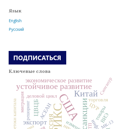
Язык
English
Русский
Ключевые слова
Сингапур
экономическое развитие
устойчивое развитие
Китай
США
миграция
деловой цикл
торговля
санкции
перетоки капитала
ЦВЦБ
решоринг
ЦУР
АСЕАН
БРИКС
товары
ВИЭ
Россия
экспорт
МК-13
НТП