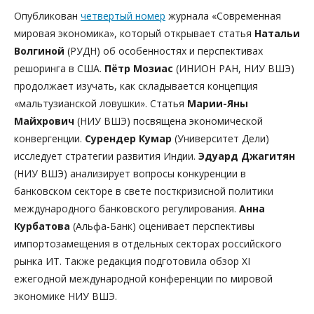
Опубликован
четвертый номер
журнала «Современная
мировая экономика», который открывает статья
Натальи
Волгиной
(РУДН) об особенностях и перспективах
решоринга в США.
Пётр Мозиас
(ИНИОН РАН, НИУ ВШЭ)
продолжает изучать, как складывается концепция
«мальтузианской ловушки». Статья
Марии-Яны
Майхрович
(НИУ ВШЭ) посвящена экономической
конвергенции.
Сурендер Кумар
(Университет Дели)
исследует стратегии развития Индии.
Эдуард Джагитян
(НИУ ВШЭ) анализирует вопросы конкуренции в
банковском секторе в свете посткризисной политики
международного банковского регулирования.
Анна
Курбатова
(Альфа-Банк) оценивает перспективы
импортозамещения в отдельных секторах российского
рынка ИТ. Также редакция подготовила обзор XI
ежегодной международной конференции по мировой
экономике НИУ ВШЭ.