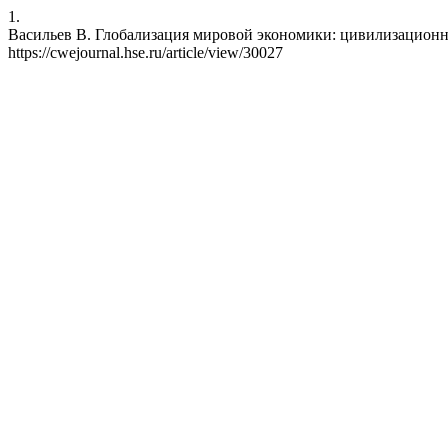
1.
Васильев В. Глобализация мировой экономики: цивилизационная п
https://cwejournal.hse.ru/article/view/30027