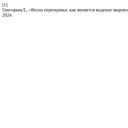
[1]
ГригорьевЛ., «Весна переоценки: как меняется видение миро
2024.