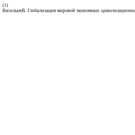
(1)
ВасильевВ. Глобализация мировой экономики: цивилизационна