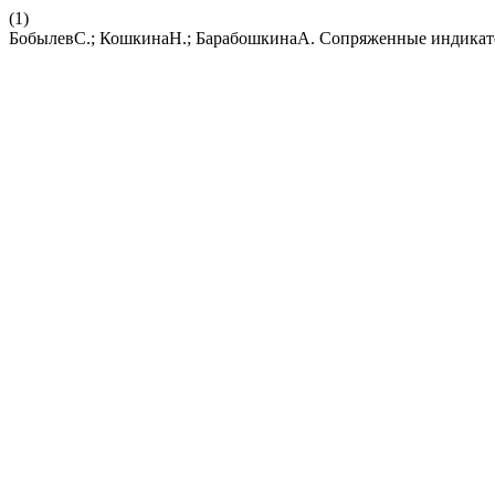
(1)
БобылевС.; КошкинаН.; БарабошкинаА. Сопряженные индикато