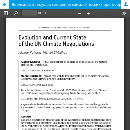
Эволюция и текущее состояние климатических переговоров в ООН